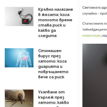
Световната здр
Кръвно налягане
случайно – пр
в жегата: кога
топлото време
Статистиките по
става риск и
тийнейджърите 
какво да
невронауки
, н
следите
Стомашен
вирус през
лятото: кога
диарията и
повръщането
вече са риск
Ухапване от
кърлеж през
лятото: какво