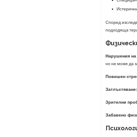
Специфич
Истерични
Според изследв
подходяща тера
Физическ
Нарушения на 
но не може да з
Повишен стре
Затлъстяване:
Зрителни про
Забавено физ
Психолог