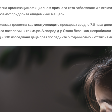
авна организация официално я признава като заболяване и я включ
облемът придобива епидемични мащаби.
казват тревожна картина: учениците прекарват средно 7,5 часа дневн
са патологични геймъри. А според д-р Стоян Везенков, невробиолог
ад 2000 изследвани деца през последните 5 години само 2 от тях ням