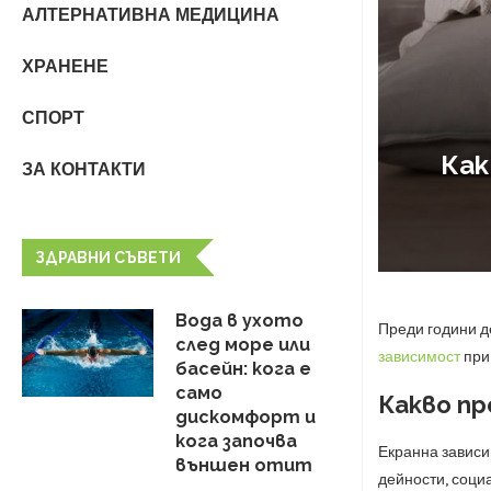
АЛТЕРНАТИВНА МЕДИЦИНА
ХРАНЕНЕ
СПОРТ
Как
ЗА КОНТАКТИ
ЗДРАВНИ СЪВЕТИ
Вода в ухото
Преди години де
след море или
зависимост
при 
басейн: кога е
само
Какво пр
дискомфорт и
кога започва
Екранна зависи
външен отит
дейности, соци