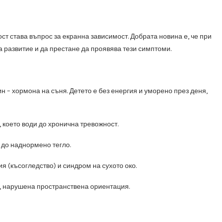
т става въпрос за екранна зависимост. Добрата новина е, че при
 развитие и да престане да проявява тези симптоми.
 – хормона на съня. Детето е без енергия и уморено през деня,
 което води до хронична тревожност.
до наднормено тегло.
 (късогледство) и синдром на сухото око.
, нарушена пространствена ориентация.