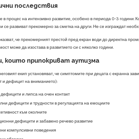
ични последствия
е в процес на интензивно развитие, особено в периода 0-3 години. К
и се развиват прекомерно за сметка на други. Не се изграждат необ
казват, че прекомерният престой пред екран води до директна пром
ост може да изостава в развитието си с няколко години.
, които припокриват аутизма
неговият екип установяват, че симптомите при децата с екранна зав
т и дефицит на вниманието):
дефицити и липса на очен контакт
ни дефицити и трудности в регулацията на емоциите
сетивност към околните
ионни дефицити и забавено речево развитие
пни компулсивни поведения