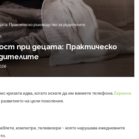
цата: Практическо ръководство за родителите
е
мост при децата: Практическо
одителите
026
нес кризата идва, когато искате да им вземете телефона.
Екранна
 развитието на цели поколения.
таблети, компютри, телевизори – която нарушава ежедневните
то.