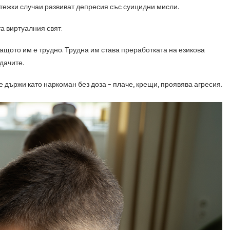
 тежки случаи развиват депресия със суицидни мисли.
а виртуалния свят.
защото им е трудно. Трудна им става преработката на езикова
дачите.
е държи като наркоман без доза – плаче, крещи, проявява агресия.