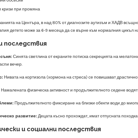
ни обсесии
 кризи при промяна
анията на Центъра, в над 80% от диагнозите аутизъм и ХАДВ всъщнос
пия детето може за 6-9 месеца да се върне към нормалния цикъл на
и последствия
съня:
Синята светлина от екраните потиска секрецията на мелатонин
аспи вечер.
с:
Нивата на кортизола (хормона на стреса) се повишават драстично,
Намалената физическа активност и продължителното седене водят 
блеми:
Продължителното фиксиране на близки обекти води до миопия
ическо развитие:
Децата късно прохождат, имат отпусната походка
ически и социални последствия