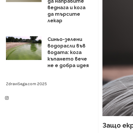
да направите
веднага и кога
да търсите
лекар
Синьо-зелени
водорасли във
водата: кога
къпането вече
не е добра идея
ZdraviSega.com 2025
Защо екр