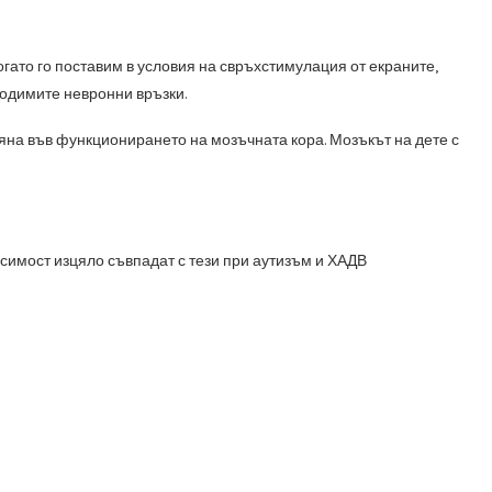
огато го поставим в условия на свръхстимулация от екраните,
ходимите невронни връзки.
яна във функционирането на мозъчната кора. Мозъкът на дете с
исимост изцяло съвпадат с тези при аутизъм и ХАДВ