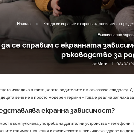
Начало
»
Как да се справим с екранната зависимост при де
Емоционално здрав
 да се справим с екранната зависи
ръководство за р
от
Маги
03/02/2
цата изпадаха в кризи, когато родителите им отказваха сладолед. Д
децата вече не е просто модерен термин – това е реална заплаха за
едставлява екранна зависимост?
мост е компулсивна употреба на дигитални устройства – телефони, 
алните взаимоотношения и физическото и психическо здраве на дете