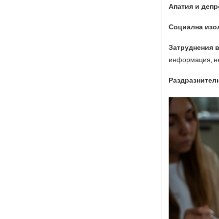
Апатия и депр
Социална изо
Затруднения в
информация, не 
Раздразнителн