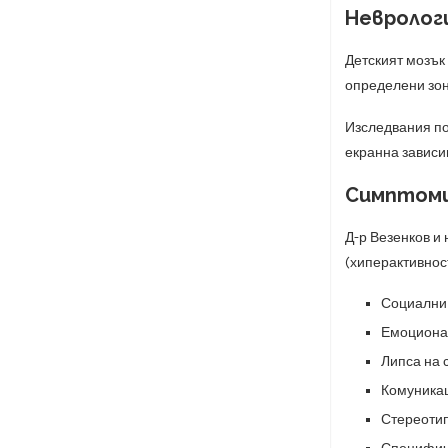
Невролог
Детският мозък 
определени зон
Изследвания по
екранна зависим
Симптоми
Д-р Везенков и 
(хиперактивнос
Социални 
Емоционал
Липса на 
Комуникац
Стереоти