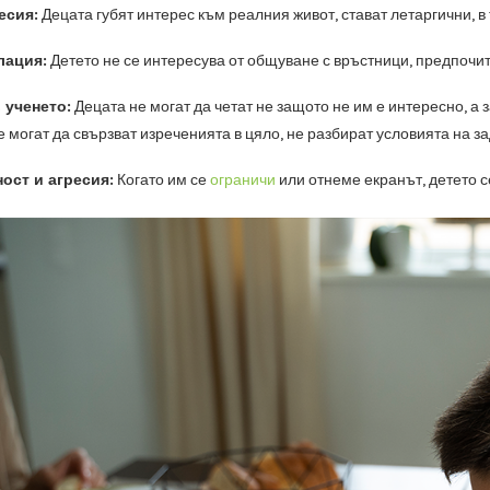
есия:
Децата губят интерес към реалния живот, стават летаргични, в
лация:
Детето не се интересува от общуване с връстници, предпочит
 ученето:
Децата не могат да четат не защото не им е интересно, а 
могат да свързват изреченията в цяло, не разбират условията на за
ост и агресия:
Когато им се
ограничи
или отнеме екранът, детето с