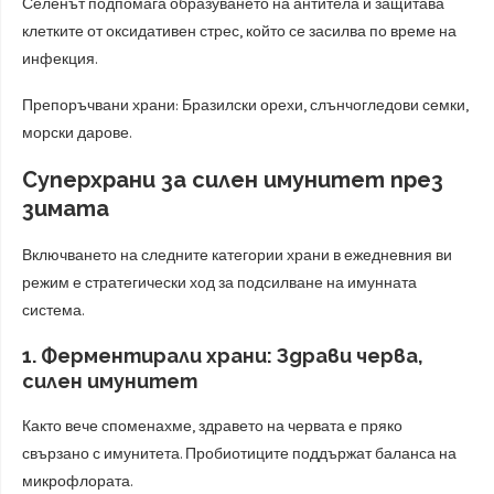
Селенът подпомага образуването на антитела и защитава
клетките от оксидативен стрес, който се засилва по време на
инфекция.
Препоръчвани храни: Бразилски орехи, слънчогледови семки,
морски дарове.
Суперхрани за силен имунитет през
зимата
Включването на следните категории храни в ежедневния ви
режим е стратегически ход за подсилване на имунната
система.
1. Ферментирали храни: Здрави черва,
силен имунитет
Както вече споменахме, здравето на червата е пряко
свързано с имунитета. Пробиотиците поддържат баланса на
микрофлората.