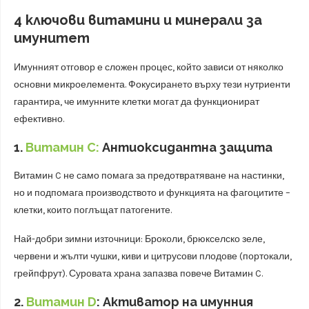
4 ключови витамини и минерали за
имунитет
Имунният отговор е сложен процес, който зависи от няколко
основни микроелемента. Фокусирането върху тези нутриенти
гарантира, че имунните клетки могат да функционират
ефективно.
1.
Витамин C:
Антиоксидантна защита
Витамин C не само помага за предотвратяване на настинки,
но и подпомага производството и функцията на фагоцитите –
клетки, които поглъщат патогените.
Най-добри зимни източници: Броколи, брюкселско зеле,
червени и жълти чушки, киви и цитрусови плодове (портокали,
грейпфрут). Суровата храна запазва повече Витамин C.
2.
Витамин D
: Активатор на имунния