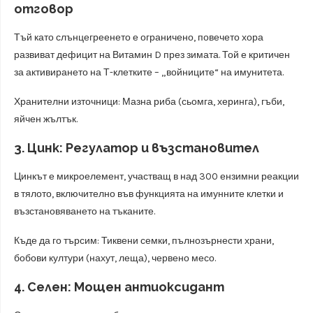
отговор
Тъй като слънцегреенето е ограничено, повечето хора
развиват дефицит на Витамин D през зимата. Той е критичен
за активирането на Т-клетките – „войниците“ на имунитета.
Хранителни източници: Мазна риба (сьомга, херинга), гъби,
яйчен жълтък.
3. Цинк: Регулатор и възстановител
Цинкът е микроелемент, участващ в над 300 ензимни реакции
в тялото, включително във функцията на имунните клетки и
възстановяването на тъканите.
Къде да го търсим: Тиквени семки, пълнозърнести храни,
бобови култури (нахут, леща), червено месо.
4. Селен: Мощен антиоксидант