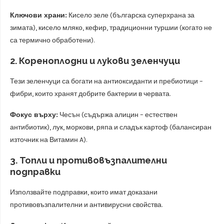
Ключови храни:
Кисело зеле (българска суперхрана за
зимата), кисело мляко, кефир, традиционни туршии (когато не
са термично обработени).
2. Кореноплодни и лукови зеленчуци
Тези зеленчуци са богати на антиоксиданти и пребиотици –
фибри, които хранят добрите бактерии в червата.
Фокус върху:
Чесън (съдържа алицин – естествен
антибиотик), лук, моркови, ряпа и сладък картоф (балансиран
източник на Витамин A).
3. Топли и противовъзпалителни
подправки
Използвайте подправки, които имат доказани
противовъзпалителни и антивирусни свойства.