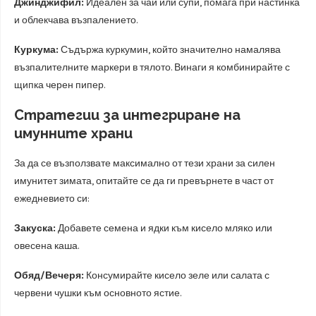
Джинджифил:
Идеален за чай или супи, помага при настинка
и облекчава възпалението.
Куркума:
Съдържа куркумин, който значително намалява
възпалителните маркери в тялото. Винаги я комбинирайте с
щипка черен пипер.
Стратегии за интегриране на
имунните храни
За да се възползвате максимално от тези храни за силен
имунитет зимата, опитайте се да ги превърнете в част от
ежедневието си:
Закуска:
Добавете семена и ядки към кисело мляко или
овесена каша.
Обяд/Вечеря:
Консумирайте кисело зеле или салата с
червени чушки към основното ястие.