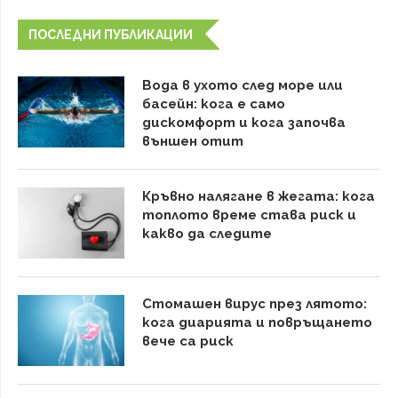
ПОСЛЕДНИ ПУБЛИКАЦИИ
Вода в ухото след море или
басейн: кога е само
дискомфорт и кога започва
външен отит
Кръвно налягане в жегата: кога
топлото време става риск и
какво да следите
Стомашен вирус през лятото:
кога диарията и повръщането
вече са риск