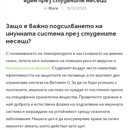
ядем през студените месеци
от
Маги
15/12/2025
Защо е важно подсилването на
имунната система през студените
месеци?
С понижаването на температурите и настъпването на зимния
сезон, тялото ни е изложено на повишен риск от вирусни и
бактериални инфекции
. Студеният въздух често намалява
ефективността на защитните ни лигавици, а по-краткият ден
ограничава синтеза на Витамин D. За да се бори успешно с
патогените, имунната система се нуждае от постоянен приток
на специфични хранителни вещества. Правилното хранене е
най-добрата и естествена форма на подсилване на имунната
система и изграждане на устойчивост срещу сезонните
заболявания. Нашата цел е да консумираме храни за силен
имунитет зимата, които действат като щит.