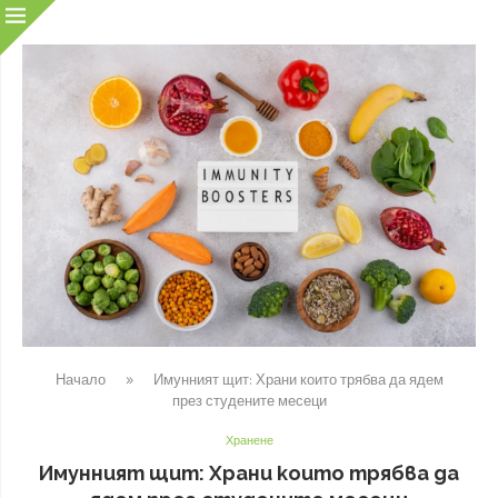
Начало
»
Имунният щит: Храни които трябва да ядем
през студените месеци
Хранене
Имунният щит: Храни които трябва да