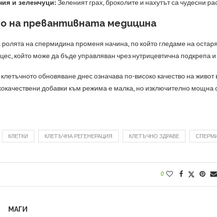
ия и зеленчуци:
Зеленият грах, броколите и нахутът са чудесни р
 на превантивната медицина
 ролята на спермидина променя начина, по който гледаме на остаряв
цес, който може да бъде управляван чрез нутрицевтична подкрепа и
 клетъчното обновяване днес означава по-високо качество на живот
кокачествени добавки към режима е малка, но изключително мощна с
КЛЕТКИ
КЛЕТЪЧНА РЕГЕНЕРАЦИЯ
КЛЕТЪЧНО ЗДРАВЕ
СПЕРМ
0
МАГИ