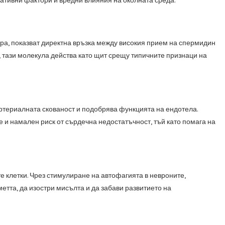
ативни фактори и вредни влияния на околната среда.
а, показват директна връзка между високия прием на спермидин
, тази молекула действа като щит срещу типичните признаци на
ртериалната скованост и подобрява функцията на ендотела.
е и намален риск от сърдечна недостатъчност, тъй като помага на
е клетки. Чрез стимулиране на автофагията в невроните,
етта, да изостри мисълта и да забави развитието на