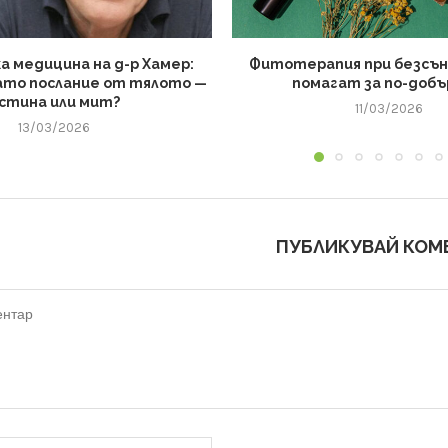
а медицина на д-р Хамер:
Фитотерапия при безсъни
ато послание от тялото —
помагат за по-добъ
стина или мит?
11/03/2026
13/03/2026
ПУБЛИКУВАЙ КОМ