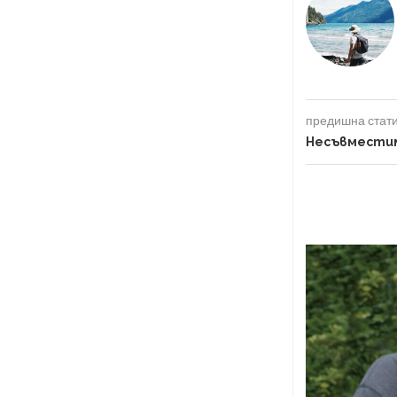
предишна стат
Несъвместим