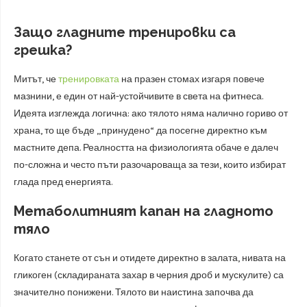
Защо гладните тренировки са
грешка?
Митът, че
тренировката
на празен стомах изгаря повече
мазнини, е един от най-устойчивите в света на фитнеса.
Идеята изглежда логична: ако тялото няма налично гориво от
храна, то ще бъде „принудено“ да посегне директно към
мастните депа. Реалността на физиологията обаче е далеч
по-сложна и често пъти разочароваща за тези, които избират
глада пред енергията.
Метаболитният капан на гладното
тяло
Когато станете от сън и отидете директно в залата, нивата на
гликоген (складираната захар в черния дроб и мускулите) са
значително понижени. Тялото ви наистина започва да