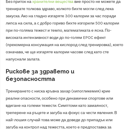
Без приток на
хранителни вещества
вие просто не можете да
тренирате толкова здраво, колкото бихте могли след лека
закуска. Ако на гладно изгаряте 300 калории за час поради
липса на сила, а с добро гориво бихте изгорили 500 калории
при по-голяма тежест и темпо, математиката е ясна. По-
високата интензивност води до по-голям EPOC ефект
(прекомерна консумация на кислород след тренировка), което
означава, че ще изгаряте калории часове след като сте
напуснали залата.
Рискове за здравето и
безопасността
Тренирането с ниска кръвна захар (хипогликемия) крие
реални опасности, особено при динамични спортове или
вдигане на големи тежести. Симптоми като замаяност,
треперене на ръцете и загуба на фокус са чести явления. В
най-лошия случай това може да доведе до припадък или
загуба на контрол над тежестта, което е предпоставка за