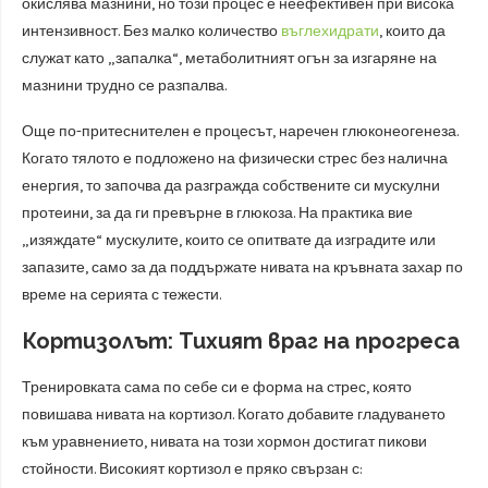
окислява мазнини, но този процес е неефективен при висока
интензивност. Без малко количество
въглехидрати
, които да
служат като „запалка“, метаболитният огън за изгаряне на
мазнини трудно се разпалва.
Още по-притеснителен е процесът, наречен глюконеогенеза.
Когато тялото е подложено на физически стрес без налична
енергия, то започва да разгражда собствените си мускулни
протеини, за да ги превърне в глюкоза. На практика вие
„изяждате“ мускулите, които се опитвате да изградите или
запазите, само за да поддържате нивата на кръвната захар по
време на серията с тежести.
Кортизолът: Тихият враг на прогреса
Тренировката сама по себе си е форма на стрес, която
повишава нивата на кортизол. Когато добавите гладуването
към уравнението, нивата на този хормон достигат пикови
стойности. Високият кортизол е пряко свързан с: