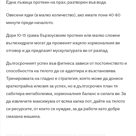
Една лъжица протеин на прах, разтворен във вода.
Овесени ядки (в малко количество), ако имате поне 40-60
минути преди началото.
Дори 10-15 грама бързоусвоим протеин или малко сложни
въглехидрати могат да променят изцяло хормоналния ви
отговор и да предпазят мускулатурата ви от разпад.
Дългосрочният успех във фитнеса зависи от постоянството и
способността на тялото да се адаптира и възстановява.
Тренировката на гладно е стратегия, която може да донесе
краткотрайна илюзия за успех, но в дългосрочен план тя
саботира метаболизма, хормоналния баланс и силата ви. За
да извлечете максимума от всяка капка пот, дайте на тялото
си ресурсите, от които се нуждае, за да работи като добре
смазана машина.