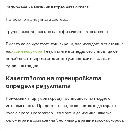
Задържане на мазнини в коремната област;
Потискане на имунната система;
Трудно възстановяване след физическо натоварване.
Вместо да се чувствате тонизирани, вие изпадате в състояние
на
хронична умора
. Резултатите в огледалото спират да се
подобряват, въпреки огромните усилия, които полагате
сутрин на гладно.
Качеството на тренировката
определя резултата
Най-важният аргумент срещу тренирането на гладно е
интензивността. Представете си, че се опитвате да карате
кола с празен резервоар – тя може и да измине няколко
километра на „изпарения“, но няма да развие висока скорост.