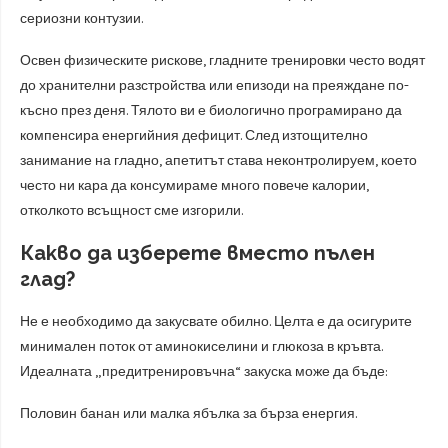
сериозни контузии.
Освен физическите рискове, гладните тренировки често водят
до хранителни разстройства или епизоди на преяждане по-
късно през деня. Тялото ви е биологично програмирано да
компенсира енергийния дефицит. След изтощително
занимание на гладно, апетитът става неконтролируем, което
често ни кара да консумираме много повече калории,
отколкото всъщност сме изгорили.
Какво да изберете вместо пълен
глад?
Не е необходимо да закусвате обилно. Целта е да осигурите
минимален поток от аминокиселини и глюкоза в кръвта.
Идеалната „предитренировъчна“ закуска може да бъде:
Половин банан или малка ябълка за бърза енергия.