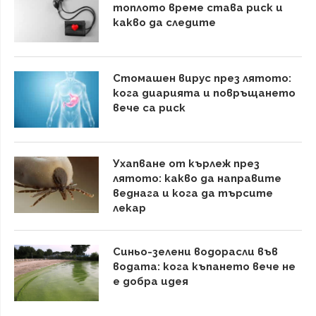
топлото време става риск и
какво да следите
Стомашен вирус през лятото:
кога диарията и повръщането
вече са риск
Ухапване от кърлеж през
лятото: какво да направите
веднага и кога да търсите
лекар
Синьо-зелени водорасли във
водата: кога къпането вече не
е добра идея