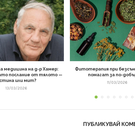
а медицина на д-р Хамер:
Фитотерапия при безсъни
ато послание от тялото —
помагат за по-добъ
стина или мит?
11/03/2026
13/03/2026
ПУБЛИКУВАЙ КОМ