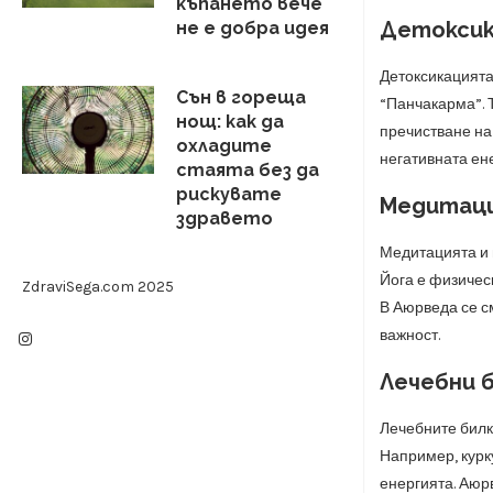
къпането вече
Детоксик
не е добра идея
Детоксикацията
Сън в гореща
“Панчакарма”. 
нощ: как да
пречистване на
охладите
негативната ене
стаята без да
рискувате
Медитаци
здравето
Медитацията и й
Йога е физичес
ZdraviSega.com 2025
В Аюрведа се с
важност.
Лечебни 
Лечебните билк
Например, курк
енергията. Аюр