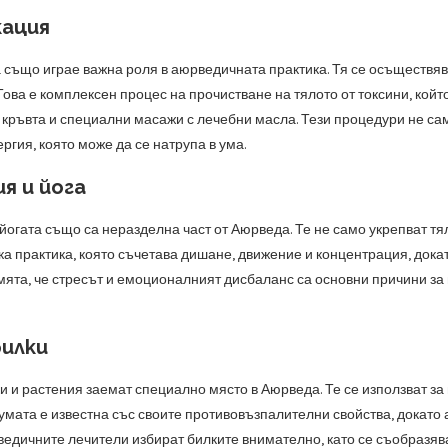
ация
 също играе важна роля в аюрведичната практика. Тя се осъществя
Това е комплексен процес на прочистване на тялото от токсини, кой
 кръвта и специални масажи с лечебни масла. Тези процедури не са
ргия, която може да се натрупа в ума.
я и йога
огата също са неразделна част от Аюрведа. Те не само укрепват тял
ка практика, която съчетава дишане, движение и концентрация, док
мята, че стресът и емоционалният дисбаланс са основни причини за 
билки
и и растения заемат специално място в Аюрведа. Те се използват за 
умата е известна със своите противовъзпалителни свойства, докато
ведичните лечители избират билките внимателно, като се съобразяв