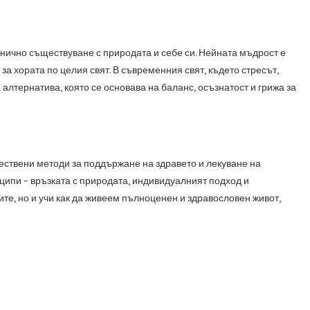
онично съществуване с природата и себе си. Нейната мъдрост е
а хората по целия свят. В съвременния свят, където стресът,
алтернатива, която се основава на баланс, осъзнатост и грижа за
тествени методи за поддържане на здравето и лекуване на
ципи – връзката с природата, индивидуалният подход и
те, но и учи как да живеем пълноценен и здравословен живот,