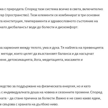
ка с природата. Според тази система всичко в света, включително
етер (пространство). Тези елементи се комбинират в три основни
та конституция, темперамента и здравословното състояние на
окато дисбалансът води до болести и дискомфорт.
на хармония между тялото, ума и духа. Тя набляга на превенцията
методи, които целят да възстановят баланса и да насърчат
ене, детоксикацията, йога, медитацията, масажите и
редство за поддържане на физическата енергия, но и като
а с индивидуалната доша на човека и сезонните промени. Според
та – да стане причина за болести. Важно е не само какво ядем,
е свързва с храната на дълбоко ниво.