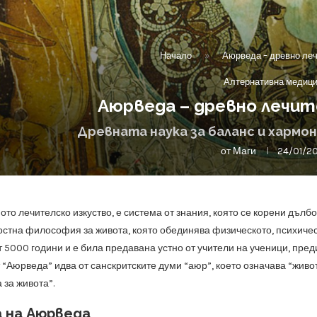
Начало
»
Аюрведа – древно леч
Алтернативна медиц
Аюрведа – древно лечит
Древната наука за баланс и хармон
от
Маги
24/01/2
то лечителско изкуство, е система от знания, която се корени дълб
лостна философия за живота, която обединява физическото, психичес
 5000 години и е била предавана устно от учители на ученици, пред
“Аюрведа” идва от санскритските думи “аюр”, което означава “живот”
 за живота”.
 на Аюрведа