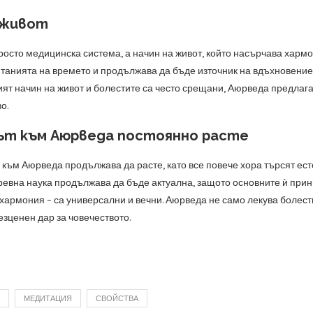
 живот
росто медицинска система, а начин на живот, който насърчава харм
танията на времето и продължава да бъде източник на вдъхновение з
ят начин на живот и болестите са често срещани, Аюрведа предлага 
о.
т към Аюрведа постоянно расте
 към Аюрведа продължава да расте, като все повече хора търсят ес
древна наука продължава да бъде актуална, защото основните ѝ прин
хармония – са универсални и вечни. Аюрведа не само лекува болести
езценен дар за човечеството.
МЕДИТАЦИЯ
СВОЙСТВА