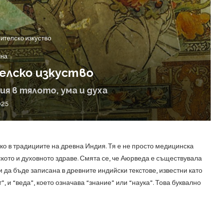
ителско изкуство
ина
елско изкуство
ия в тялото, ума и духа
025
око в традициите на древна Индия. Тя е не просто медицинска
кото и духовното здраве. Смята се, че Аюрведа е съществувала
и да бъде записана в древните индийски текстове, известни като
, и “веда”, което означава “знание” или “наука”. Това буквално