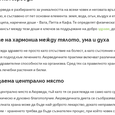
веда е разбирането за уникалността на всеки човек и неговата връз
о, е съставено от пет основни елемента: земя, вода, огън, въздух и 
ципа, наречени доши – Вата, Питта и Кафа. Те определят физическа
алансът между тези доши е ключов за поддържане на добро
здраве
, д
е на хармониа между тялото, ума и духа
да здравето не просто като отсъствие на болест, а като състояние 
я подход към лечението. Аюрведичните практики включват различни 
здравителни способности на организма. Сред тях са правилното хран
а лечебни растения и билки.
заема централно място
ентрално място в Аюрведа, тъй като тя се разглежда не само като с
ихическо и духовно благополучие. Аюрведичната диета се съобразяв
лната храна може да бъде най-доброто лекарство, докато неправилна
вим – храненето трябва да бъде съзнателен процес, при който човек с