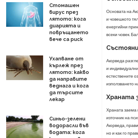
Стомашен
Основата на Аюр
вирус през
лятото: кога
и човешкото тял
диарията и
енергийни прин
повръщането
всеки човек. Б
вече са риск
Състояни
Ухапване от
Аюрведа разглеж
кърлеж през
и индивидуални
лятото: какво
естествените о
да направите
използването н
веднага и кога
да търсите
Храната 
лекар
Храната заема ц
източник на пс
Синьо-зелени
водорасли във
Аюрведа, прави
водата: кога
но и как го пра