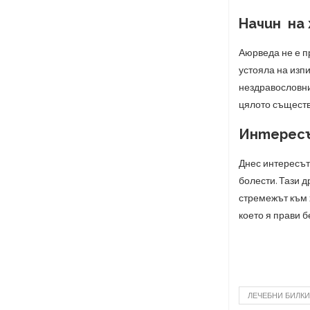
Начин на
Аюрведа не е п
устояла на изпи
нездравословни
цялото съществ
Интересъ
Днес интересът
болести. Тази 
стремежът към 
което я прави б
ЛЕЧЕБНИ БИЛКИ