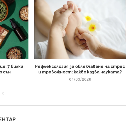
е: 7 билки
Рефлексология за облекчаване на стрес
р сън
и тревожност: какво казва науката?
04/03/2026
ЕНТАР