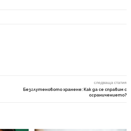
следваща статия
Безглутеновото хранене: Kак да се справим с
ограничението?