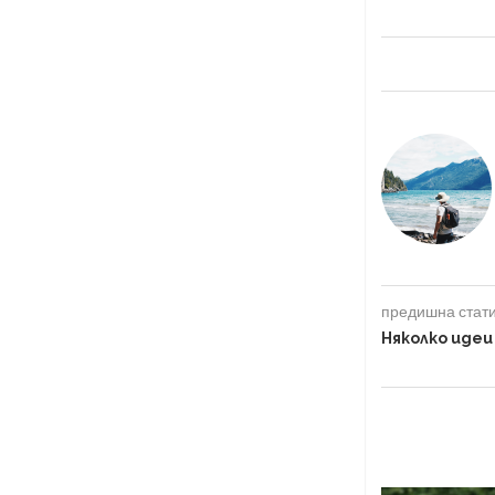
предишна стат
Няколко идеи