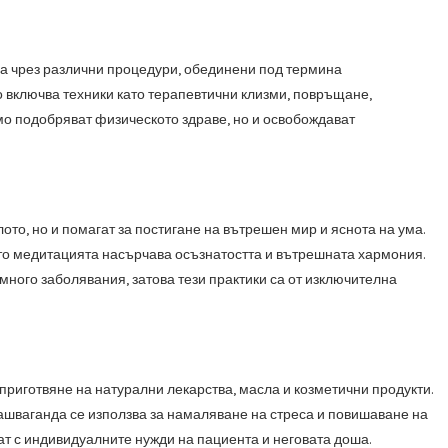
ва чрез различни процедури, обединени под термина
то включва техники като терапевтични клизми, повръщане,
мо подобряват физическото здраве, но и освобождават
ото, но и помагат за постигане на вътрешен мир и яснота на ума.
ато медитацията насърчава осъзнатостта и вътрешната хармония.
много заболявания, затова тези практики са от изключителна
приготвяне на натурални лекарства, масла и козметични продукти.
 ашваганда се използва за намаляване на стреса и повишаване на
ат с индивидуалните нужди на пациента и неговата доша.