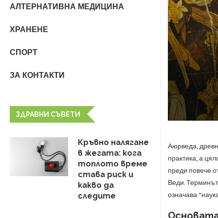
АЛТЕРНАТИВНА МЕДИЦИНА
ХРАНЕНЕ
СПОРТ
ЗА КОНТАКТИ
ЗДРАВНИ СЪВЕТИ
Кръвно налягане
Аюрведа, древно
в жегата: кога
практика, а ця
топлото време
преди повече от
става риск и
Веди. Терминът 
какво да
означава “наука
следите
Основата