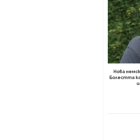
Нова немск
Болестта к
и