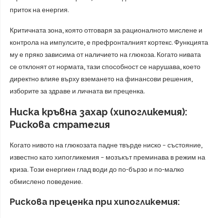
приток на енергия.
Критичната зона, която отговаря за рационалното мислене и
контрола на импулсите, е префронталният кортекс. Функцията
му е пряко зависима от наличието на глюкоза. Когато нивата
се отклонят от нормата, тази способност се нарушава, което
директно влияе върху вземането на финансови решения,
изборите за здраве и личната ви преценка.
Ниска кръвна захар (хипогликемия):
Рискова стратегия
Когато нивото на глюкозата падне твърде ниско – състояние,
известно като хипогликемия – мозъкът преминава в режим на
криза. Този енергиен глад води до по-бързо и по-малко
обмислено поведение.
Рискова преценка при хипогликемия: