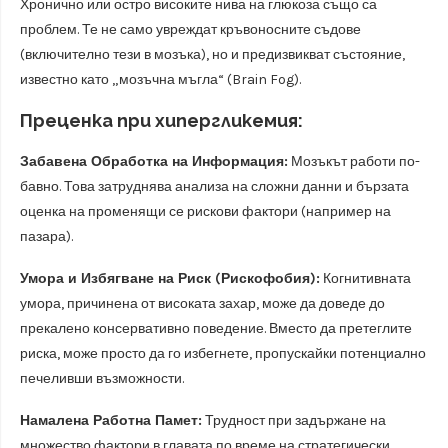
Хронично или остро високите нива на глюкоза също са
проблем. Те не само увреждат кръвоносните съдове
(включително тези в мозъка), но и предизвикват състояние,
известно като „мозъчна мъгла“ (Brain Fog).
Преценка при хипергликемия:
Забавена Обработка на Информация:
Мозъкът работи по-
бавно. Това затруднява анализа на сложни данни и бързата
оценка на променящи се рискови фактори (например на
пазара).
Умора и Избягване на Риск (Рискофобия):
Когнитивната
умора, причинена от високата захар, може да доведе до
прекалено консервативно поведение. Вместо да претеглите
риска, може просто да го избегнете, пропускайки потенциално
печеливши възможности.
Намалена Работна Памет:
Трудност при задържане на
множество фактори в главата по време на стратегически