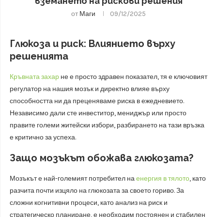
вземането на рискови решения
от
Маги
09/12/2025
Глюкоза и риск: Влиянието върху
решенията
Кръвната захар
не е просто здравен показател, тя е ключовият
регулатор на нашия мозък и директно влияе върху
способността ни да преценяваме риска в ежедневието.
Независимо дали сте инвеститор, мениджър или просто
правите големи житейски избори, разбирането на тази връзка
е критично за успеха.
Защо мозъкът обожава глюкозата?
Мозъкът е най-големият потребител на
енергия в тялото
, като
разчита почти изцяло на глюкозата за своето гориво. За
сложни когнитивни процеси, като анализ на риск и
стратегическо планиране, е необходим постоянен и стабилен