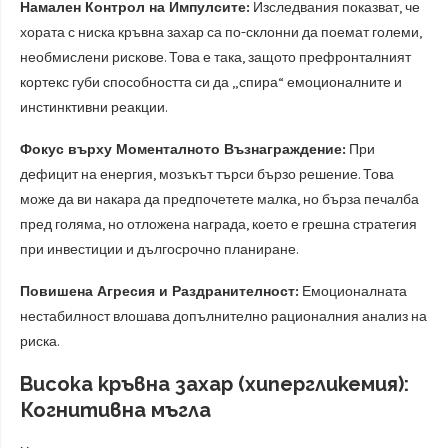
Намален Контрол на Импулсите:
Изследвания показват, че
хората с ниска кръвна захар са по-склонни да поемат големи,
необмислени рискове. Това е така, защото префронталният
кортекс губи способността си да „спира“ емоционалните и
инстинктивни реакции.
Фокус върху Моменталното Възнаграждение:
При
дефицит на енергия, мозъкът търси бързо решение. Това
може да ви накара да предпочетете малка, но бърза печалба
пред голяма, но отложена награда, което е грешна стратегия
при инвестиции и дългосрочно планиране.
Повишена Агресия и Раздранителност:
Емоционалната
нестабилност влошава допълнително рационалния анализ на
риска.
Висока кръвна захар (хипергликемия):
Когнитивна мъгла