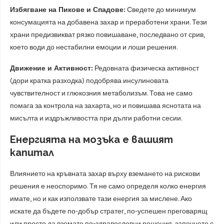
Избягване на Пикове и Спадове:
Сведете до минимум
консумацията на добавена захар и преработени храни. Тези
храни предизвикват рязко повишаване, последвано от срив,
което води до нестабилни емоции и лоши решения.
Движение и Активност:
Редовната физическа активност
(дори кратка разходка) подобрява инсулиновата
чувствителност и глюкозния метаболизъм. Това не само
помага за контрола на захарта, но и повишава яснотата на
мисълта и издръжливостта при дълги работни сесии.
Енергията на мозъка е вашият
капитал
Влиянието на кръвната захар върху вземането на рискови
решения е неоспоримо. Тя не само определя колко енергия
имате, но и как използвате тази енергия за мислене. Ако
искате да бъдете по-добър стратег, по-успешен преговарящ
или просто да вземате по-здравословни решения, започнете с