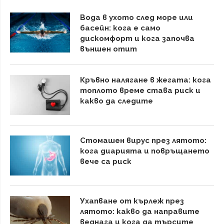
Вода в ухото след море или
басейн: кога е само
дискомфорт и кога започва
външен отит
Кръвно налягане в жегата: кога
топлото време става риск и
какво да следите
Стомашен вирус през лятото:
кога диарията и повръщането
вече са риск
Ухапване от кърлеж през
лятото: какво да направите
веднага и кога да търсите