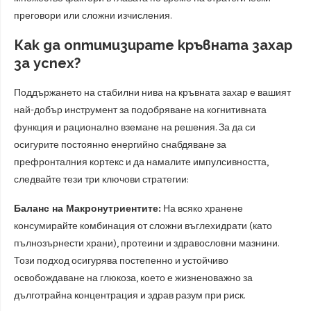
преговори или сложни изчисления.
Как да оптимизирате кръвната захар
за успех?
Поддържането на стабилни нива на кръвната захар е вашият
най-добър инструмент за подобряване на когнитивната
функция и рационално вземане на решения. За да си
осигурите постоянно енергийно снабдяване за
префронталния кортекс и да намалите импулсивността,
следвайте тези три ключови стратегии:
Баланс на Макронутриентите:
На всяко хранене
консумирайте комбинация от сложни въглехидрати (като
пълнозърнести храни), протеини и здравословни мазнини.
Този подход осигурява постепенно и устойчиво
освобождаване на глюкоза, което е жизненоважно за
дълготрайна концентрация и здрав разум при риск.